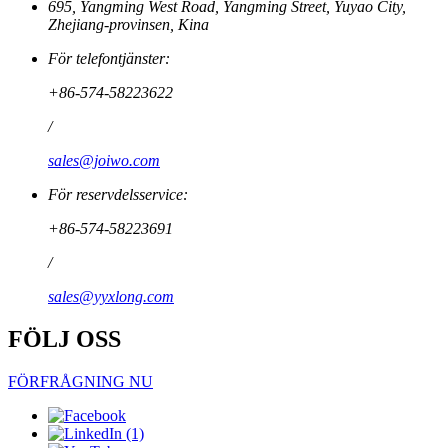
695, Yangming West Road, Yangming Street, Yuyao City,
Zhejiang-provinsen, Kina
För telefontjänster:
+86-574-58223622
/
sales@joiwo.com
För reservdelsservice:
+86-574-58223691
/
sales@yyxlong.com
FÖLJ OSS
FÖRFRÅGNING NU