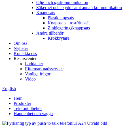
Olje- och gaskommunikation
Säkerhet och skydd samt annan kommunikation
Knappsats
Plastknappsats
Knappsats i rostfritt stål
Zinklegeringsknappsats
Andra tillbehör
Krokbrytare
Om oss
Nyheter
Kontakta oss
Resurscenter
Ladda ner
Eftermarknadsservice
Vanliga frågor
Video
English
Hem
Produkter
Telefontillbehör
Handenhet och vagga