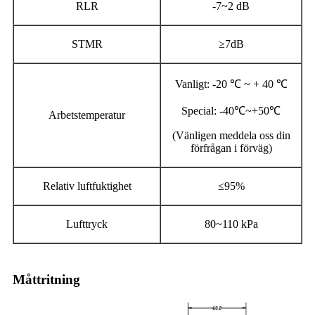
RLR
-7~2 dB
STMR
≥7dB
Vanligt: ​​-20 ℃ ~ + 40 ℃
Special: -40℃~+50℃
Arbetstemperatur
(Vänligen meddela oss din
förfrågan i förväg)
Relativ luftfuktighet
≤95%
Lufttryck
80~110 kPa
Måttritning