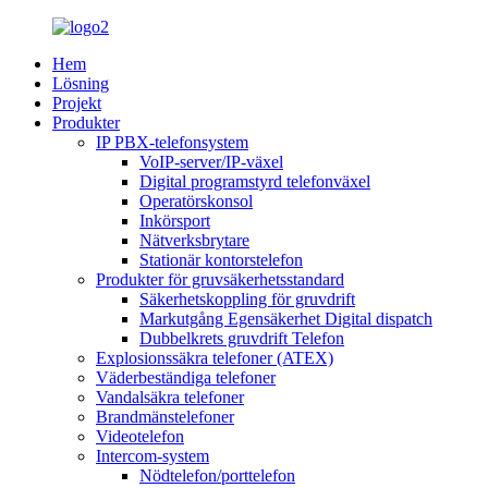
Hem
Lösning
Projekt
Produkter
IP PBX-telefonsystem
VoIP-server/IP-växel
Digital programstyrd telefonväxel
Operatörskonsol
Inkörsport
Nätverksbrytare
Stationär kontorstelefon
Produkter för gruvsäkerhetsstandard
Säkerhetskoppling för gruvdrift
Markutgång Egensäkerhet Digital dispatch
Dubbelkrets gruvdrift Telefon
Explosionssäkra telefoner (ATEX)
Väderbeständiga telefoner
Vandalsäkra telefoner
Brandmänstelefoner
Videotelefon
Intercom-system
Nödtelefon/porttelefon