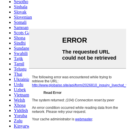
Sesotho
Sinhala
Slovak
Slovenian
Somali
Samoan
Scots Gaelic
Shona
Sindhi
Sundanese
Swahili
Tajik
Tamil
Telugu
Thai
Ukrainian
Urdu
Uzbek
Vietnamese
Welsh
Xhosa
Yiddish
Yoruba
Zulu
Kinyarwanda