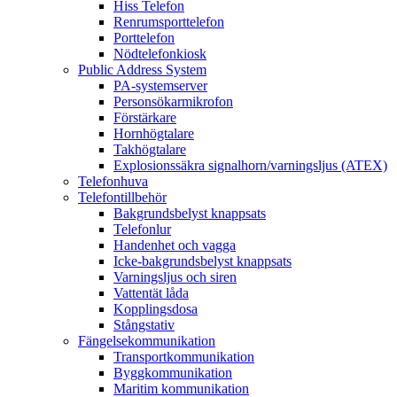
Hiss Telefon
Renrumsporttelefon
Porttelefon
Nödtelefonkiosk
Public Address System
PA-systemserver
Personsökarmikrofon
Förstärkare
Hornhögtalare
Takhögtalare
Explosionssäkra signalhorn/varningsljus (ATEX)
Telefonhuva
Telefontillbehör
Bakgrundsbelyst knappsats
Telefonlur
Handenhet och vagga
Icke-bakgrundsbelyst knappsats
Varningsljus och siren
Vattentät låda
Kopplingsdosa
Stångstativ
Fängelsekommunikation
Transportkommunikation
Byggkommunikation
Maritim kommunikation