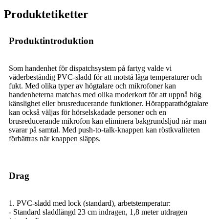
Produktetiketter
Produktintroduktion
Som handenhet för dispatchsystem på fartyg valde vi
väderbeständig PVC-sladd för att motstå låga temperaturer och
fukt. Med olika typer av högtalare och mikrofoner kan
handenheterna matchas med olika moderkort för att uppnå hög
känslighet eller brusreducerande funktioner. Hörapparathögtalare
kan också väljas för hörselskadade personer och en
brusreducerande mikrofon kan eliminera bakgrundsljud när man
svarar på samtal. Med push-to-talk-knappen kan röstkvaliteten
förbättras när knappen släpps.
Drag
1. PVC-sladd med lock (standard), arbetstemperatur:
- Standard sladdlängd 23 cm indragen, 1,8 meter utdragen