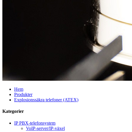
Hem
Produkter
Explosionssäkra telefoner (ATEX)
Kategorier
IP PBX-telefonsystem
VoIP-server/IP-växel