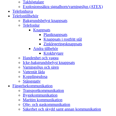
Takhögtalare
Explosionssäkra signalhorn/varningsljus (ATEX)
Telefonhuva
Telefontillbehör
Bakgrundsbelyst knappsats
Telefonlur
Knappsats
Plastknappsats
Knappsats i rostfritt stål
Zinklegeringsknappsats
Andra tillbehör
Krokbrytare
Handenhet och vagga
Icke-bakgrundsbelyst knappsats
Varningsljus och siren
Vattentät låda
Kopplingsdosa
Stångstativ
Fängelsekommunikation
Transportkommunikation
Byggkommunikation
Maritim kommunikation
Olje- och gaskommunikation
Säkerhet och skydd samt annan kommunikation