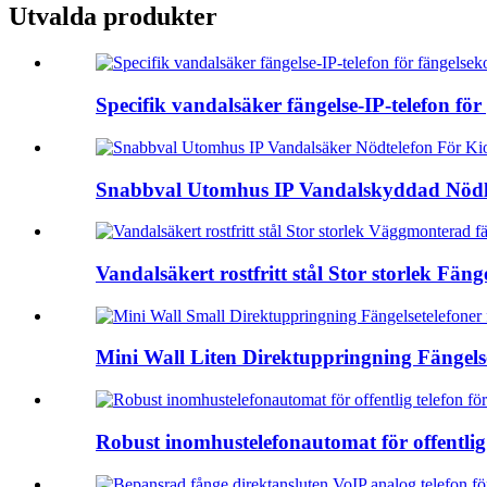
Utvalda produkter
Specifik vandalsäker fängelse-IP-telefon för p
Snabbval Utomhus IP Vandalskyddad Nödl
Vandalsäkert rostfritt stål Stor storlek Fänge
Mini Wall Liten Direktuppringning Fängelset
Robust inomhustelefonautomat för offentlig t