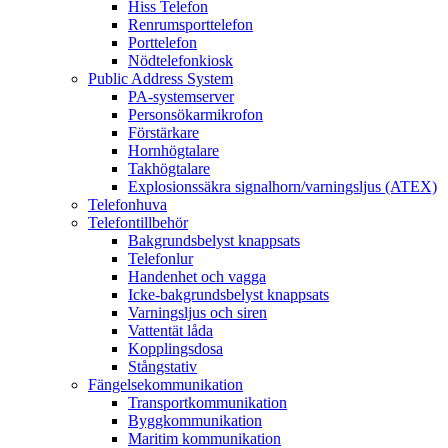
Hiss Telefon
Renrumsporttelefon
Porttelefon
Nödtelefonkiosk
Public Address System
PA-systemserver
Personsökarmikrofon
Förstärkare
Hornhögtalare
Takhögtalare
Explosionssäkra signalhorn/varningsljus (ATEX)
Telefonhuva
Telefontillbehör
Bakgrundsbelyst knappsats
Telefonlur
Handenhet och vagga
Icke-bakgrundsbelyst knappsats
Varningsljus och siren
Vattentät låda
Kopplingsdosa
Stångstativ
Fängelsekommunikation
Transportkommunikation
Byggkommunikation
Maritim kommunikation