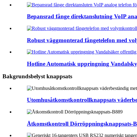
Bepansrad fånge direktanslutning VoIP analo
Robust väggmonterad fångetelefon med voly
Hotline Automatisk uppringning Vandalskydd
Bakgrundsbelyst knappsats
Utomhusåtkomstkontrollknappsats väderbes
Åtkomstkontroll Dörröppningsknappsats-