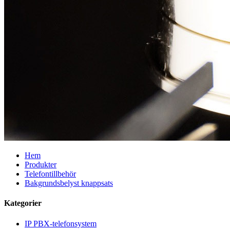
Hem
Produkter
Telefontillbehör
Bakgrundsbelyst knappsats
Kategorier
IP PBX-telefonsystem