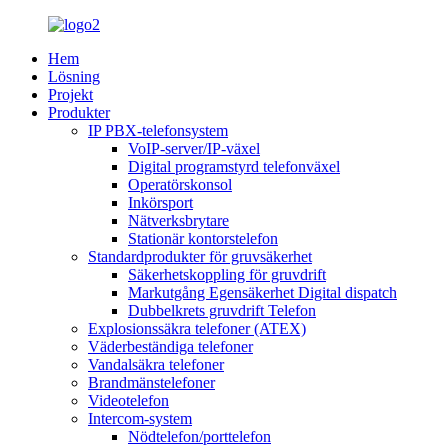
Hem
Lösning
Projekt
Produkter
IP PBX-telefonsystem
VoIP-server/IP-växel
Digital programstyrd telefonväxel
Operatörskonsol
Inkörsport
Nätverksbrytare
Stationär kontorstelefon
Standardprodukter för gruvsäkerhet
Säkerhetskoppling för gruvdrift
Markutgång Egensäkerhet Digital dispatch
Dubbelkrets gruvdrift Telefon
Explosionssäkra telefoner (ATEX)
Väderbeständiga telefoner
Vandalsäkra telefoner
Brandmänstelefoner
Videotelefon
Intercom-system
Nödtelefon/porttelefon