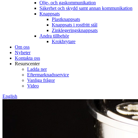
Olje- och gaskommunikation
Säkerhet och skydd samt annan kommunikation
Knappsats
Plastknappsats
Knappsats i rostfritt stål
Zinklegeringsknappsats
Andra tillbehör
Krokbrytare
Om oss
Nyheter
Kontakta oss
Resurscenter
Ladda ner
Eftermarknadsservice
Vanliga frågor
Video
English