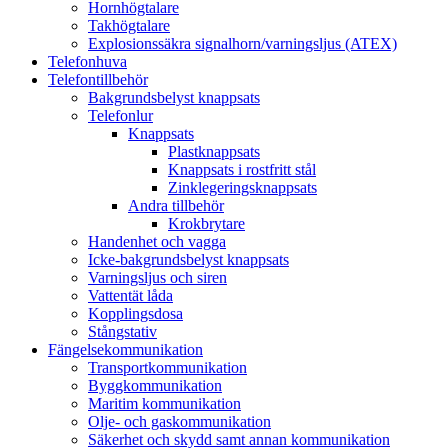
Hornhögtalare
Takhögtalare
Explosionssäkra signalhorn/varningsljus (ATEX)
Telefonhuva
Telefontillbehör
Bakgrundsbelyst knappsats
Telefonlur
Knappsats
Plastknappsats
Knappsats i rostfritt stål
Zinklegeringsknappsats
Andra tillbehör
Krokbrytare
Handenhet och vagga
Icke-bakgrundsbelyst knappsats
Varningsljus och siren
Vattentät låda
Kopplingsdosa
Stångstativ
Fängelsekommunikation
Transportkommunikation
Byggkommunikation
Maritim kommunikation
Olje- och gaskommunikation
Säkerhet och skydd samt annan kommunikation