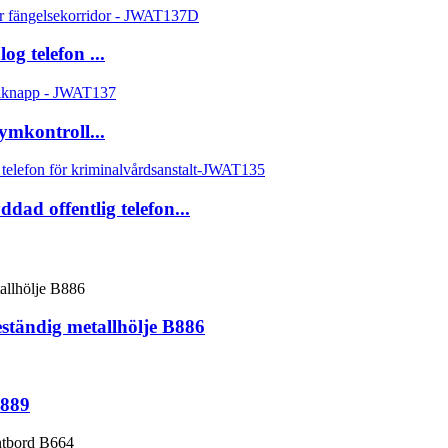
g telefon ...
mkontroll...
ad offentlig telefon...
tändig metallhölje B886
B889