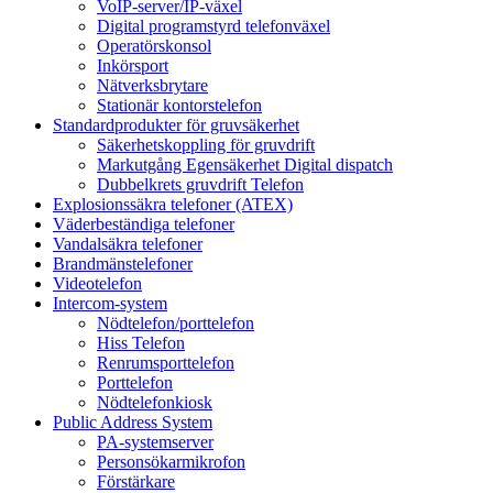
VoIP-server/IP-växel
Digital programstyrd telefonväxel
Operatörskonsol
Inkörsport
Nätverksbrytare
Stationär kontorstelefon
Standardprodukter för gruvsäkerhet
Säkerhetskoppling för gruvdrift
Markutgång Egensäkerhet Digital dispatch
Dubbelkrets gruvdrift Telefon
Explosionssäkra telefoner (ATEX)
Väderbeständiga telefoner
Vandalsäkra telefoner
Brandmänstelefoner
Videotelefon
Intercom-system
Nödtelefon/porttelefon
Hiss Telefon
Renrumsporttelefon
Porttelefon
Nödtelefonkiosk
Public Address System
PA-systemserver
Personsökarmikrofon
Förstärkare