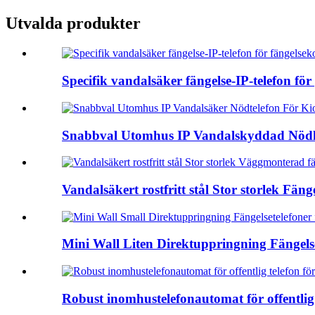
Utvalda produkter
Specifik vandalsäker fängelse-IP-telefon för p
Snabbval Utomhus IP Vandalskyddad Nödl
Vandalsäkert rostfritt stål Stor storlek Fänge
Mini Wall Liten Direktuppringning Fängelset
Robust inomhustelefonautomat för offentlig t