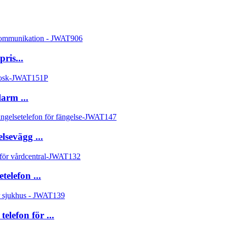
ris...
arm ...
lsevägg ...
elefon ...
elefon för ...