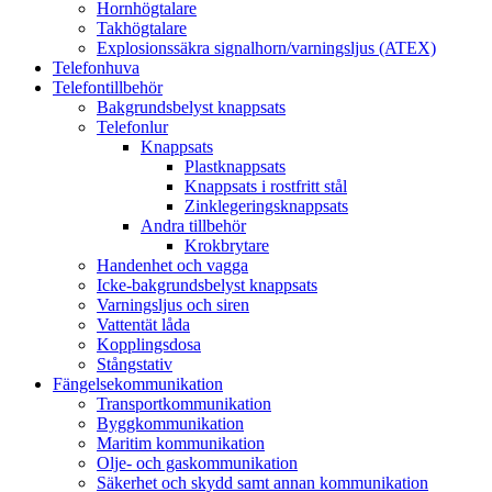
Hornhögtalare
Takhögtalare
Explosionssäkra signalhorn/varningsljus (ATEX)
Telefonhuva
Telefontillbehör
Bakgrundsbelyst knappsats
Telefonlur
Knappsats
Plastknappsats
Knappsats i rostfritt stål
Zinklegeringsknappsats
Andra tillbehör
Krokbrytare
Handenhet och vagga
Icke-bakgrundsbelyst knappsats
Varningsljus och siren
Vattentät låda
Kopplingsdosa
Stångstativ
Fängelsekommunikation
Transportkommunikation
Byggkommunikation
Maritim kommunikation
Olje- och gaskommunikation
Säkerhet och skydd samt annan kommunikation