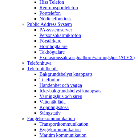
Hiss Telefon
Renrumsporttelefon
Porttelefon
Nödtelefonkiosk
Public Address System
PA-systemserver
Personsökarmikrofon
Förstärkare
Hornhögtalare
Takhögtalare
Explosionssäkra signalhorn/varningsljus (ATEX)
Telefonhuva
Telefontillbehör
Bakgrundsbelyst knappsats
Telefonlur
Handenhet och vagga
Icke-bakgrundsbelyst knappsats
Varningsljus och siren
Vattentät låda
Kopplingsdosa
Stångstativ
Fängelsekommunikation
Transportkommunikation
Byggkommunikation
Maritim kommunikation