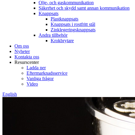
Olje- och gaskommunikation
Säkerhet och skydd samt annan kommunikation
Knappsats
Plastknappsats
Knappsats i rostfritt stål
Zinklegeringsknappsats
Andra tillbehör
Krokbrytare
Om oss
Nyheter
Kontakta oss
Resurscenter
Ladda ner
Eftermarknadsservice
Vanliga frågor
Video
English