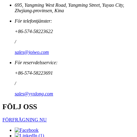
695, Yangming West Road, Yangming Street, Yuyao City,
Zhejiang-provinsen, Kina
För telefontjänster:
+86-574-58223622
/
sales@joiwo.com
För reservdelsservice:
+86-574-58223691
/
sales@yyxlong.com
FÖLJ OSS
FÖRFRÅGNING NU