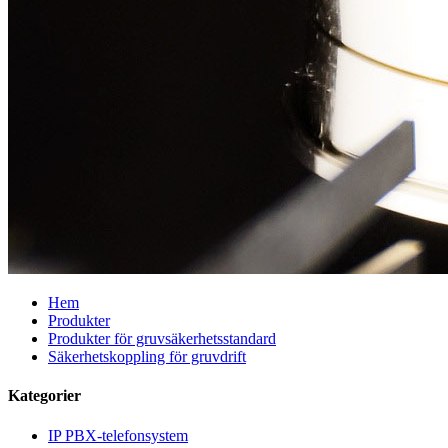
Hem
Produkter
Produkter för gruvsäkerhetsstandard
Säkerhetskoppling för gruvdrift
Kategorier
IP PBX-telefonsystem