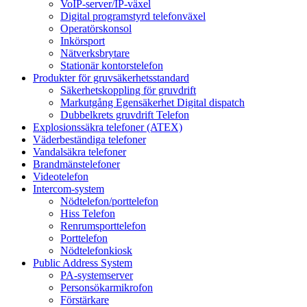
VoIP-server/IP-växel
Digital programstyrd telefonväxel
Operatörskonsol
Inkörsport
Nätverksbrytare
Stationär kontorstelefon
Produkter för gruvsäkerhetsstandard
Säkerhetskoppling för gruvdrift
Markutgång Egensäkerhet Digital dispatch
Dubbelkrets gruvdrift Telefon
Explosionssäkra telefoner (ATEX)
Väderbeständiga telefoner
Vandalsäkra telefoner
Brandmänstelefoner
Videotelefon
Intercom-system
Nödtelefon/porttelefon
Hiss Telefon
Renrumsporttelefon
Porttelefon
Nödtelefonkiosk
Public Address System
PA-systemserver
Personsökarmikrofon
Förstärkare