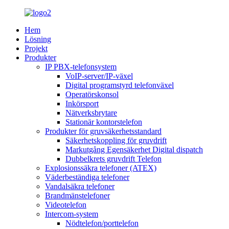
Hem
Lösning
Projekt
Produkter
IP PBX-telefonsystem
VoIP-server/IP-växel
Digital programstyrd telefonväxel
Operatörskonsol
Inkörsport
Nätverksbrytare
Stationär kontorstelefon
Produkter för gruvsäkerhetsstandard
Säkerhetskoppling för gruvdrift
Markutgång Egensäkerhet Digital dispatch
Dubbelkrets gruvdrift Telefon
Explosionssäkra telefoner (ATEX)
Väderbeständiga telefoner
Vandalsäkra telefoner
Brandmänstelefoner
Videotelefon
Intercom-system
Nödtelefon/porttelefon