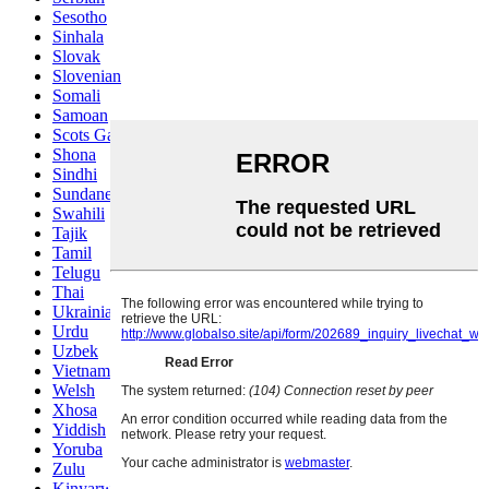
Sesotho
Sinhala
Slovak
Slovenian
Somali
Samoan
Scots Gaelic
Shona
Sindhi
Sundanese
Swahili
Tajik
Tamil
Telugu
Thai
Ukrainian
Urdu
Uzbek
Vietnamese
Welsh
Xhosa
Yiddish
Yoruba
Zulu
Kinyarwanda